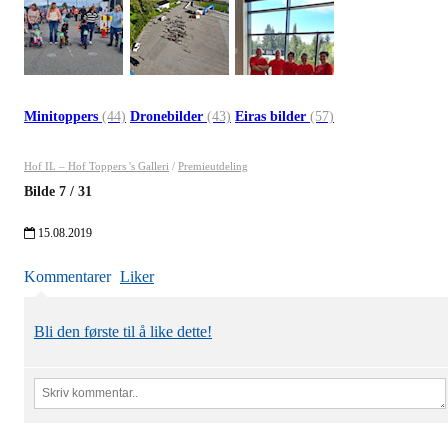
Minitoppers
(44)
Dronebilder
(43)
Eiras bilder
(57)
Hof IL – Hof Toppers 's Galleri
/
Premieutdeling
Bilde
7
/
31
15.08.2019
Kommentarer
Liker
Bli den første til å like dette!