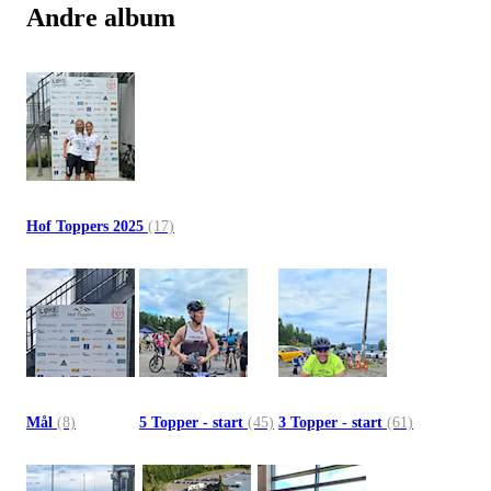
Andre album
Hof Toppers 2025
(17)
Mål
(8)
5 Topper - start
(45)
3 Topper - start
(61)