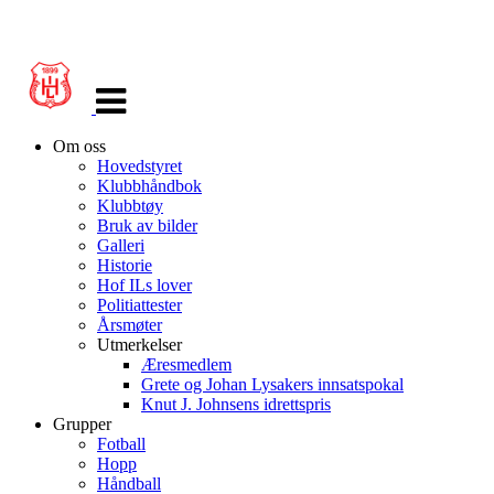
Veksle
navigasjon
Om oss
Hovedstyret
Klubbhåndbok
Klubbtøy
Bruk av bilder
Galleri
Historie
Hof ILs lover
Politiattester
Årsmøter
Utmerkelser
Æresmedlem
Grete og Johan Lysakers innsatspokal
Knut J. Johnsens idrettspris
Grupper
Fotball
Hopp
Håndball