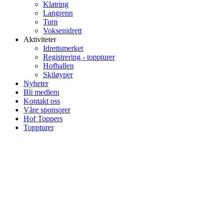
Klatring
Langrenn
Turn
Voksenidrett
Aktiviteter
Idrettsmerket
Registrering - toppturer
Hofhallen
Skiløyper
Nyheter
Bli medlem
Kontakt oss
Våre sponsorer
Hof Toppers
Toppturer