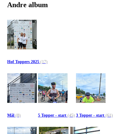
Andre album
Hof Toppers 2025
(17)
Mål
(8)
5 Topper - start
(45)
3 Topper - start
(61)