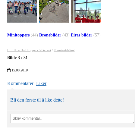
Minitoppers
(44)
Dronebilder
(43)
Eiras bilder
(57)
Hof IL – Hof Toppers 's Galleri
/
Premieutdeling
Bilde
3
/
31
15.08.2019
Kommentarer
Liker
Bli den første til å like dette!