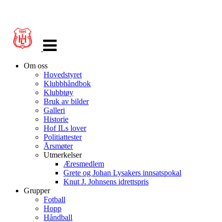
Veksle
navigasjon
Om oss
Hovedstyret
Klubbhåndbok
Klubbtøy
Bruk av bilder
Galleri
Historie
Hof ILs lover
Politiattester
Årsmøter
Utmerkelser
Æresmedlem
Grete og Johan Lysakers innsatspokal
Knut J. Johnsens idrettspris
Grupper
Fotball
Hopp
Håndball