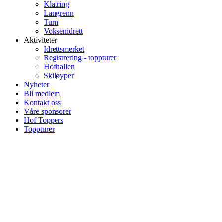
Klatring
Langrenn
Turn
Voksenidrett
Aktiviteter
Idrettsmerket
Registrering - toppturer
Hofhallen
Skiløyper
Nyheter
Bli medlem
Kontakt oss
Våre sponsorer
Hof Toppers
Toppturer