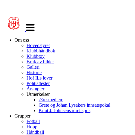
Veksle
navigasjon
Om oss
Hovedstyret
Klubbhåndbok
Klubbtøy
Bruk av bilder
Galleri
Historie
Hof ILs lover
Politiattester
Årsmøter
Utmerkelser
Æresmedlem
Grete og Johan Lysakers innsatspokal
Knut J. Johnsens idrettspris
Grupper
Fotball
Hopp
Håndball