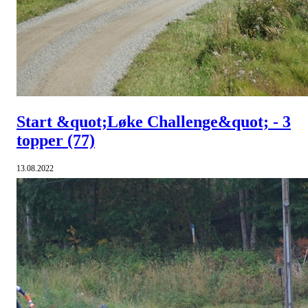
Start &quot;Løke Challenge&quot; - 3
topper
(77)
13.08.2022