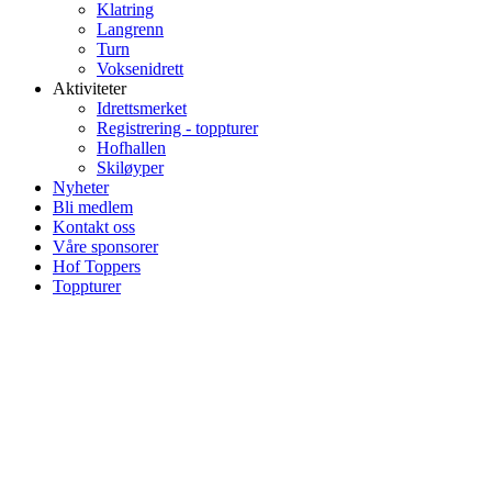
Klatring
Langrenn
Turn
Voksenidrett
Aktiviteter
Idrettsmerket
Registrering - toppturer
Hofhallen
Skiløyper
Nyheter
Bli medlem
Kontakt oss
Våre sponsorer
Hof Toppers
Toppturer